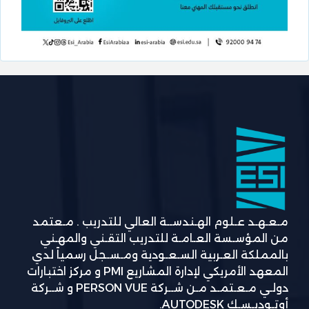
مـعـهـد عـلوم الهـندســة العالي للتدريب . مـعتمد
من المؤسـسة العـامـة للتدريب التقـني والمهـني
بالمملكة العـربية السـعـودية ومـسـجل رسمياً لدي
المعهد الأمريكي لإدارة المشاريع PMI و مركز اختبارات
دولـي مـعـتمـد مـن شــركة PERSON VUE و شــركة
أوتـوديـسـك AUTODESK.