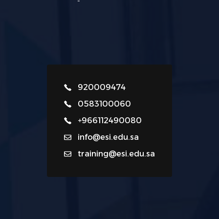
920009474
0583100060
+966112490080
info@esi.edu.sa
training@esi.edu.sa