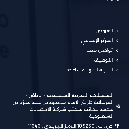
العروض
المركز الإعلامي
تواصل معنا
التوظيف
السياسات و المساعدة
الـمـمـلـكـة الـعـربية السـعـودية - الرياض -
المرسلات طريق الامام ســعـود بن عـبدالعـزيز بن
محمد بـجـانب مـكـتب شـركـة الاتـصـالات
السـعـوديـة.
ص . ب : 105230 الـرمـز الـبـريـدي : 11646