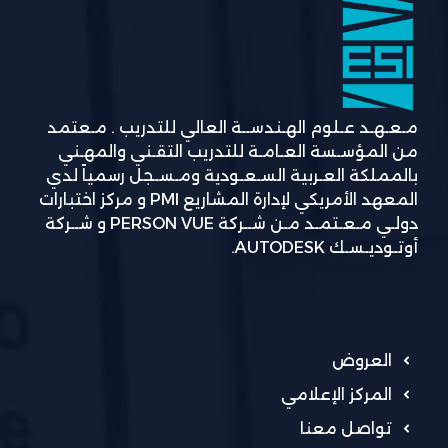
مـعـهـد عـلوم الهـندســة العالي للتدريب . مـعتمد
من المؤسـسة العـامـة للتدريب التقـني والمهـني
بالمملكة العـربية السـعـودية ومـسـجل رسمياً لدي
المعهد الأمريكي لإدارة المشاريع PMI و مركز اختبارات
دولـي مـعـتمـد مـن شــركة PERSON VUE و شــركة
أوتـوديـسـك AUTODESK.
العروض
المركز الإعلامي
تواصل معنا