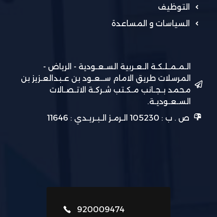
التوظيف
السياسات و المساعدة
الـمـمـلـكـة الـعـربية السـعـودية - الرياض -
المرسلات طريق الامام ســعـود بن عـبدالعـزيز بن
محمد بـجـانب مـكـتب شـركـة الاتـصـالات
السـعـوديـة.
ص . ب : 105230 الـرمـز الـبـريـدي : 11646
920009474