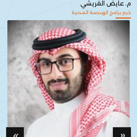
م. عايض القريشي
م
خبير برامج الهندسة المدنية
T
»
«