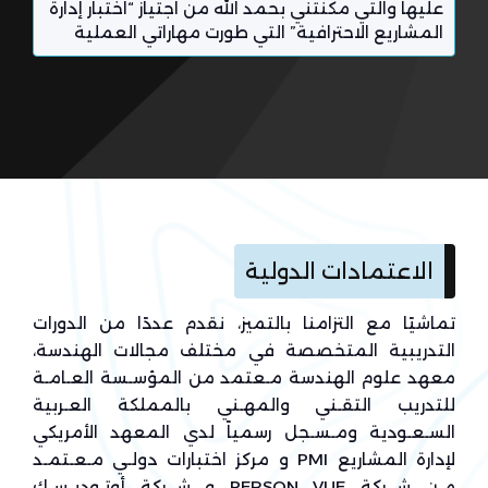
عليها والتي مكنتني بحمد الله من اجتياز “اختبار إدارة
و
المشاريع الاحترافية” التي طورت مهاراتي العملية
و
الاعتمادات الدولية
تماشيًا مع التزامنا بالتميز، نقدم عددًا من الدورات
التدريبية المتخصصة في مختلف مجالات الهندسة،
معهد علوم الهندسة مـعتمد من المؤسـسة العـامـة
للتدريب التقـني والمهـني بالمملكة العـربية
السـعـودية ومـسـجل رسمياً لدي المعهد الأمريكي
لإدارة المشاريع PMI و مركز اختبارات دولـي مـعـتمـد
مـن شــركة PERSON VUE و شــركة أوتـوديـسـك