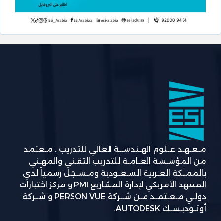
مـعـهـد عـلوم الهـندســة العالي للتدريب . مـعتمد
من المؤسـسة العـامـة للتدريب التقـني والمهـني
بالمملكة العـربية السـعـودية ومـسـجل رسمياً لدي
المعهد الأمريكي لإدارة المشاريع PMI و مركز اختبارات
دولـي مـعـتمـد مـن شــركة PERSON VUE و شــركة
أوتـوديـسـك AUTODESK.