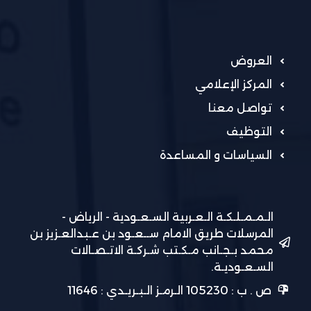
العروض
المركز الإعلامي
تواصل معنا
التوظيف
السياسات و المساعدة
الـمـمـلـكـة الـعـربية السـعـودية - الرياض -
المرسلات طريق الامام ســعـود بن عـبدالعـزيز بن
محمد بـجـانب مـكـتب شـركـة الاتـصـالات
السـعـوديـة.
ص . ب : 105230 الـرمـز الـبـريـدي : 11646