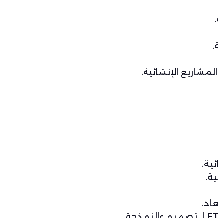
.
ية.
ة.
اد.