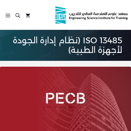
نتقل
لى
الق
لمحتوى
ISO 13485 (نظام إدارة الجودة
لأجهزة الطبية)