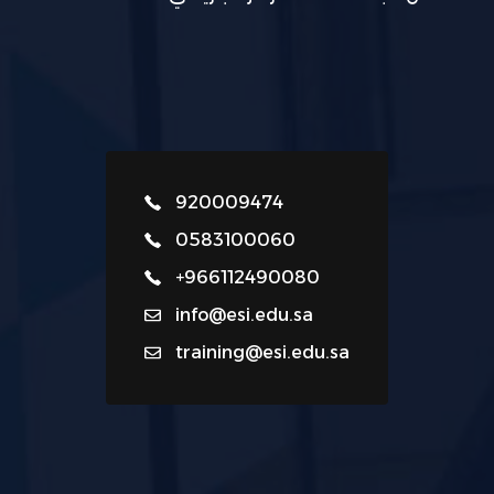
920009474
0583100060
+966112490080
info@esi.edu.sa
training@esi.edu.sa