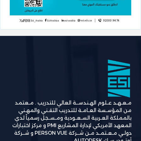
مـعـهـد عـلوم الهـندســة العالي للتدريب . مـعتمد
من المؤسـسة العـامـة للتدريب التقـني والمهـني
بالمملكة العـربية السـعـودية ومـسـجل رسمياً لدي
المعهد الأمريكي لإدارة المشاريع PMI و مركز اختبارات
دولـي مـعـتمـد مـن شــركة PERSON VUE و شــركة
أوتـوديـسـك AUTODESK.