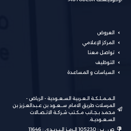
العروض
المركز الإعلامي
تواصل معنا
التوظيف
السياسات و المساعدة
الـمـمـلـكـة الـعـربية السـعـودية - الرياض -
المرسلات طريق الامام ســعـود بن عـبدالعـزيز بن
محمد بـجـانب مـكـتب شـركـة الاتـصـالات
السـعـوديـة.
ص . ب : 105230 الـرمـز الـبـريـدي : 11646