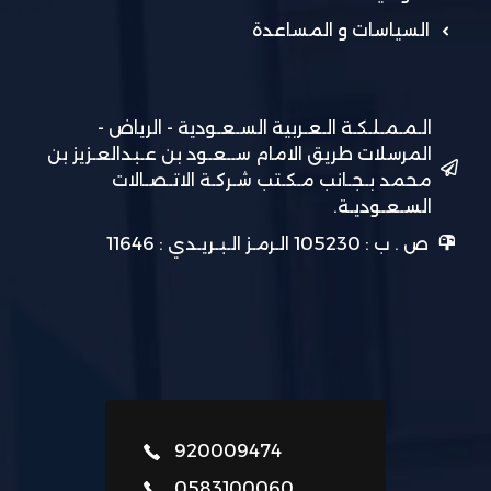
السياسات و المساعدة
الـمـمـلـكـة الـعـربية السـعـودية - الرياض -
المرسلات طريق الامام ســعـود بن عـبدالعـزيز بن
محمد بـجـانب مـكـتب شـركـة الاتـصـالات
السـعـوديـة.
ص . ب : 105230 الـرمـز الـبـريـدي : 11646
920009474
0583100060