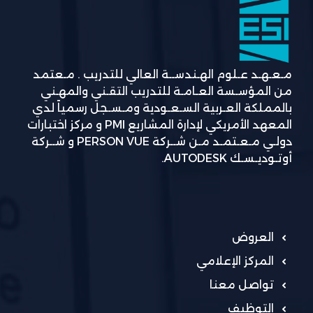
مـعـهـد عـلوم الهـندســة العالي للتدريب . مـعتمد
من المؤسـسة العـامـة للتدريب التقـني والمهـني
بالمملكة العـربية السـعـودية ومـسـجل رسمياً لدي
المعهد الأمريكي لإدارة المشاريع PMI و مركز اختبارات
دولـي مـعـتمـد مـن شــركة PERSON VUE و شــركة
أوتـوديـسـك AUTODESK.
العروض
المركز الإعلامي
تواصل معنا
التوظيف