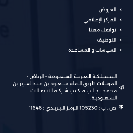
العروض
المركز الإعلامي
تواصل معنا
التوظيف
السياسات و المساعدة
الـمـمـلـكـة الـعـربية السـعـودية - الرياض -
المرسلات طريق الامام ســعـود بن عـبدالعـزيز بن
محمد بـجـانب مـكـتب شـركـة الاتـصـالات
السـعـوديـة.
ص . ب : 105230 الـرمـز الـبـريـدي : 11646