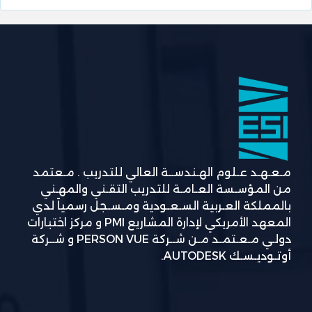
مـعـهـد عـلوم الهـندســة العالي للتدريب . مـعتمد
من المؤسـسة العـامـة للتدريب التقـني والمهـني
بالمملكة العـربية السـعـودية ومـسـجل رسمياً لدي
المعهد الأمريكي لإدارة المشاريع PMI و مركز اختبارات
دولـي مـعـتمـد مـن شــركة PERSON VUE و شــركة
أوتـوديـسـك AUTODESK.