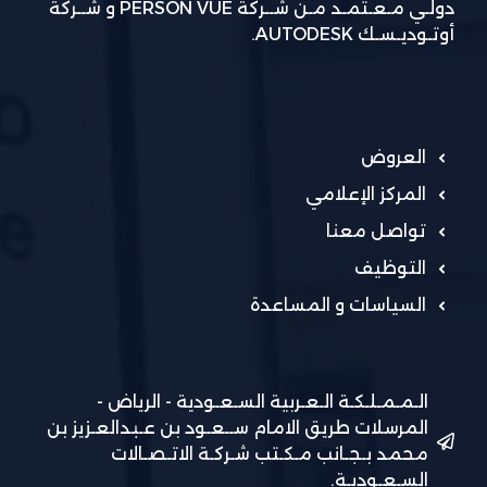
دولـي مـعـتمـد مـن شــركة PERSON VUE و شــركة
أوتـوديـسـك AUTODESK.
العروض
المركز الإعلامي
تواصل معنا
التوظيف
السياسات و المساعدة
الـمـمـلـكـة الـعـربية السـعـودية - الرياض -
المرسلات طريق الامام ســعـود بن عـبدالعـزيز بن
محمد بـجـانب مـكـتب شـركـة الاتـصـالات
السـعـوديـة.