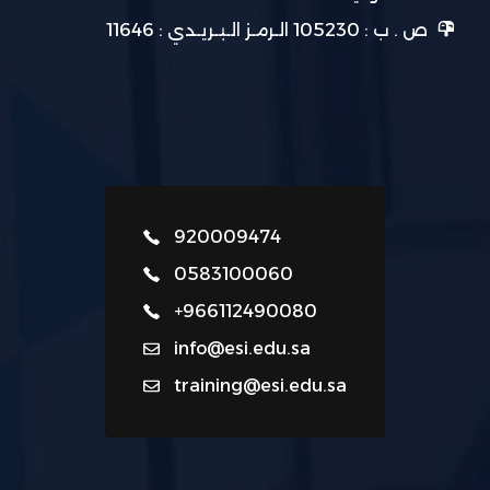
ص . ب : 105230 الـرمـز الـبـريـدي : 11646
920009474
0583100060
+966112490080
info@esi.edu.sa
training@esi.edu.sa