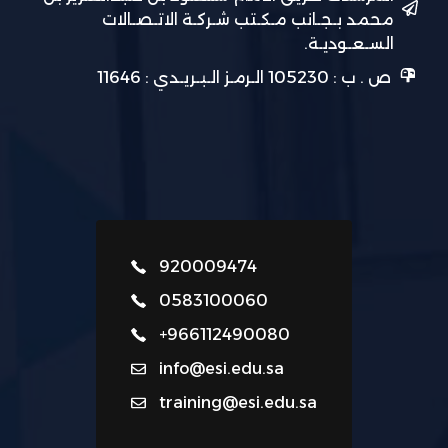
محمد بـجـانب مـكـتب شـركـة الاتـصـالات
السـعـوديـة.
ص . ب : 105230 الـرمـز الـبـريـدي : 11646
920009474
0583100060
+966112490080
info@esi.edu.sa
training@esi.edu.sa