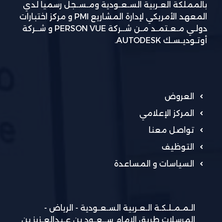
بالمملكة العـربية السـعـودية ومـسـجل رسمياً لدي
المعهد الأمريكي لإدارة المشاريع PMI و مركز اختبارات
دولـي مـعـتمـد مـن شــركة PERSON VUE و شــركة
أوتـوديـسـك AUTODESK.
العروض
المركز الإعلامي
تواصل معنا
التوظيف
السياسات و المساعدة
الـمـمـلـكـة الـعـربية السـعـودية - الرياض -
المرسلات طريق الامام ســعـود بن عـبدالعـزيز بن