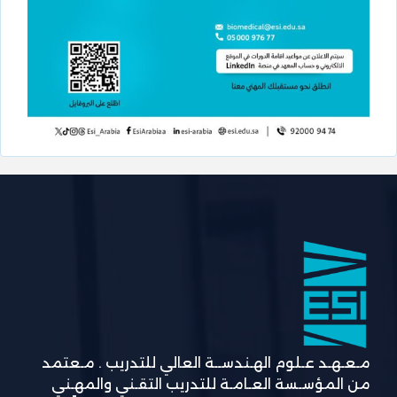
مـعـهـد عـلوم الهـندســة العالي للتدريب . مـعتمد
من المؤسـسة العـامـة للتدريب التقـني والمهـني