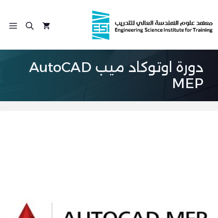
نتقل
لى
الق
لمحتوى
دورة اوتوكاد ميب AutoCAD
MEP