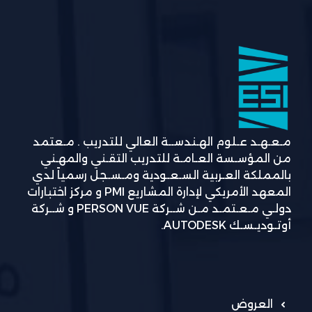
مـعـهـد عـلوم الهـندســة العالي للتدريب . مـعتمد
من المؤسـسة العـامـة للتدريب التقـني والمهـني
بالمملكة العـربية السـعـودية ومـسـجل رسمياً لدي
المعهد الأمريكي لإدارة المشاريع PMI و مركز اختبارات
دولـي مـعـتمـد مـن شــركة PERSON VUE و شــركة
أوتـوديـسـك AUTODESK.
العروض