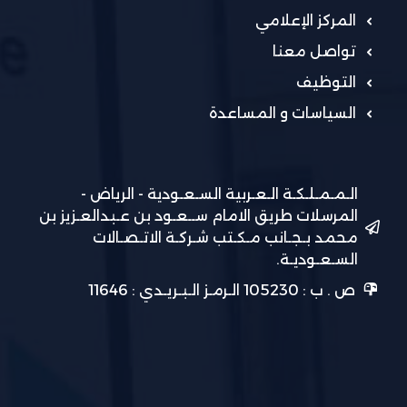
المركز الإعلامي
تواصل معنا
التوظيف
السياسات و المساعدة
الـمـمـلـكـة الـعـربية السـعـودية - الرياض -
المرسلات طريق الامام ســعـود بن عـبدالعـزيز بن
محمد بـجـانب مـكـتب شـركـة الاتـصـالات
السـعـوديـة.
ص . ب : 105230 الـرمـز الـبـريـدي : 11646