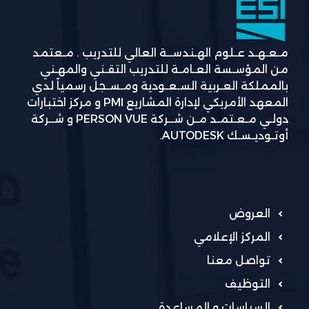
مـعـهـد عـلوم الهـندســة العالي للتدريب . مـعتمد
من المؤسـسة العـامـة للتدريب التقـني والمهـني
بالمملكة العـربية السـعـودية ومـسـجل رسمياً لدي
المعهد الأمريكي لإدارة المشاريع PMI و مركز اختبارات
دولـي مـعـتمـد مـن شــركة PERSON VUE و شــركة
أوتـوديـسـك AUTODESK.
العروض
المركز الإعلامي
تواصل معنا
التوظيف
السياسات و المساعدة