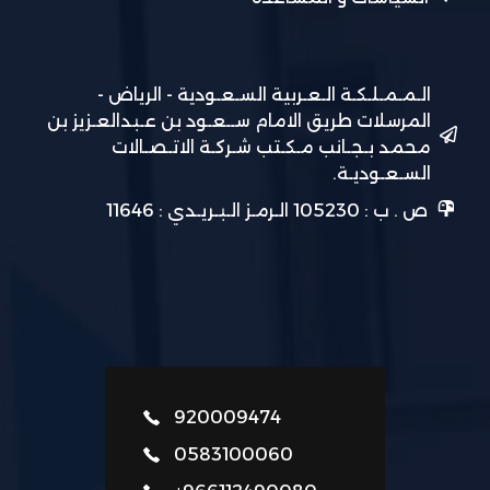
الـمـمـلـكـة الـعـربية السـعـودية - الرياض -
المرسلات طريق الامام ســعـود بن عـبدالعـزيز بن
محمد بـجـانب مـكـتب شـركـة الاتـصـالات
السـعـوديـة.
ص . ب : 105230 الـرمـز الـبـريـدي : 11646
920009474
0583100060