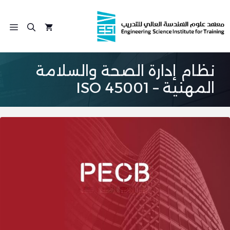
نتقل
لى
الق
لمحتوى
نظام إدارة الصحة والسلامة
المهنية – ISO 45001