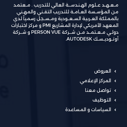
مـعـهـد عـلوم الهـندســة العالي للتدريب . مـعتمد
من المؤسـسة العـامـة للتدريب التقـني والمهـني
بالمملكة العـربية السـعـودية ومـسـجل رسمياً لدي
المعهد الأمريكي لإدارة المشاريع PMI و مركز اختبارات
دولـي مـعـتمـد مـن شــركة PERSON VUE و شــركة
أوتـوديـسـك AUTODESK.
العروض
المركز الإعلامي
تواصل معنا
التوظيف
السياسات و المساعدة