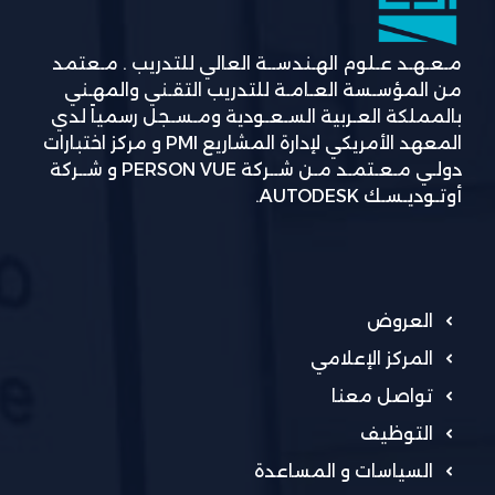
مـعـهـد عـلوم الهـندســة العالي للتدريب . مـعتمد
من المؤسـسة العـامـة للتدريب التقـني والمهـني
بالمملكة العـربية السـعـودية ومـسـجل رسمياً لدي
المعهد الأمريكي لإدارة المشاريع PMI و مركز اختبارات
دولـي مـعـتمـد مـن شــركة PERSON VUE و شــركة
أوتـوديـسـك AUTODESK.
العروض
المركز الإعلامي
تواصل معنا
التوظيف
السياسات و المساعدة