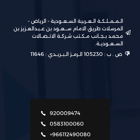
الـمـمـلـكـة الـعـربية السـعـودية - الرياض -
المرسلات طريق الامام ســعـود بن عـبدالعـزيز بن
محمد بـجـانب مـكـتب شـركـة الاتـصـالات
السـعـوديـة.
ص . ب : 105230 الـرمـز الـبـريـدي : 11646
920009474
0583100060
+966112490080