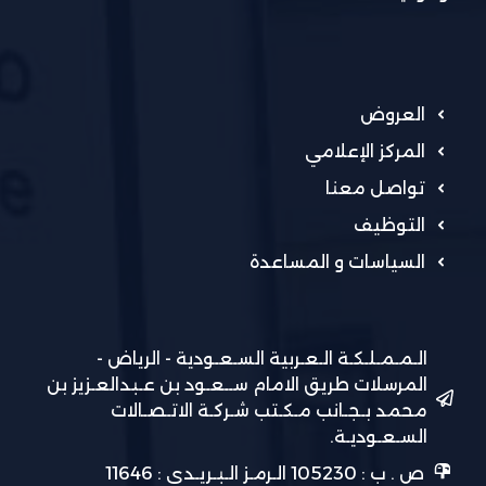
العروض
المركز الإعلامي
تواصل معنا
التوظيف
السياسات و المساعدة
الـمـمـلـكـة الـعـربية السـعـودية - الرياض -
المرسلات طريق الامام ســعـود بن عـبدالعـزيز بن
محمد بـجـانب مـكـتب شـركـة الاتـصـالات
السـعـوديـة.
ص . ب : 105230 الـرمـز الـبـريـدي : 11646