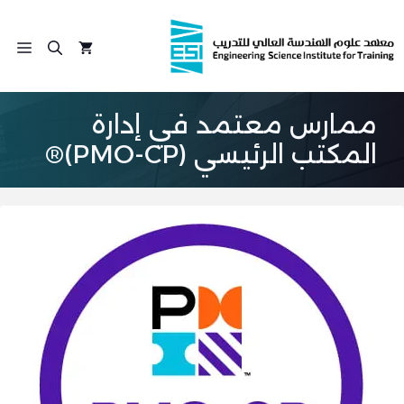
نتقل
لى
الق
لمحتوى
ممارس معتمد في إدارة
المكتب الرئيسي (PMO-CP)®