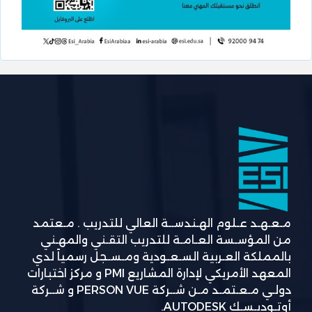
مـعـهـد عـلوم الهـندســة العالي للتدريب . مـعتمد
من المؤسـسة العـامـة للتدريب التقـني والمهـني
بالمملكة العـربية السـعـودية ومـسـجل رسمياً لدي
المعهد الأمريكي لإدارة المشاريع PMI و مركز اختبارات
دولـي مـعـتمـد مـن شــركة PERSON VUE و شــركة
أوتـوديـسـك AUTODESK.