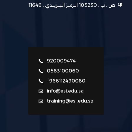
ص . ب : 105230 الـرمـز الـبـريـدي : 11646
920009474
0583100060
+966112490080
info@esi.edu.sa
training@esi.edu.sa