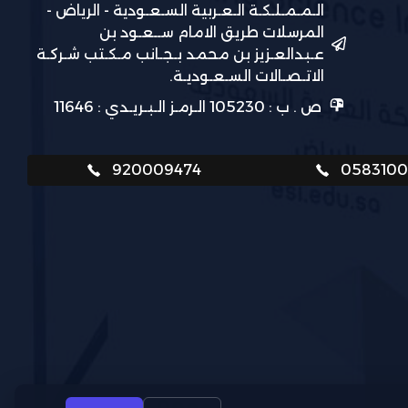
الـمـمـلـكـة الـعـربية السـعـودية - الرياض -
المرسلات طريق الامام ســعـود بن
عـبدالعـزيز بن محمد بـجـانب مـكـتب شـركـة
الاتـصـالات السـعـوديـة.
ص . ب : 105230 الـرمـز الـبـريـدي : 11646
920009474
058310