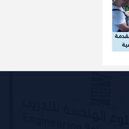
تقدمة
عية