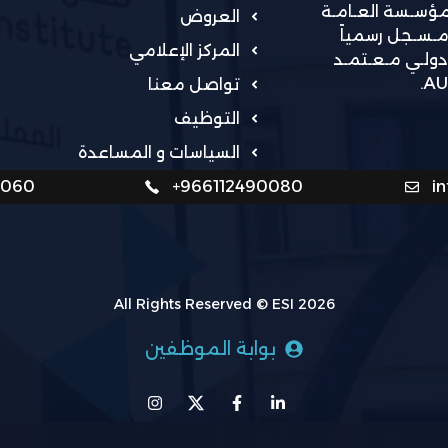
لمؤسـسة العـامـة
العروض
مـسـجل رسمياً
المركز الإعلامي
 PMI و مركز اختبارات دولـي مـعـتمـد
تواصل معنا
التوظيف
السياسات و المساعدة
0060
+966112490080
i
All Rights Reserved © ESI 2026
بوابة الموظفين