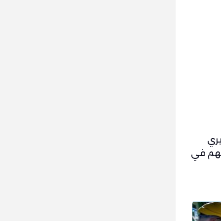
يري
تهم في