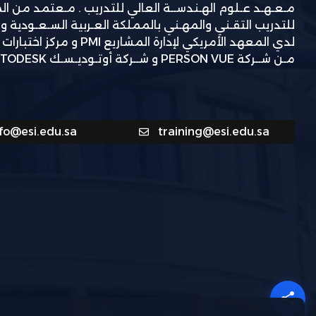
مـعـهـد عـلوم الهـندســة العالي للتدريب . مـعتمد من ا
للتدريب التقـني والمهـني بالمملكة العـربية السـعـودية و
لدي المعهد الأمريكي لإدارة المشاريع
مـن شــركة PERSON VUE و شــركة أوتـوديـسـك AUTODESK.
nfo@esi.edu.sa
training@esi.edu.sa