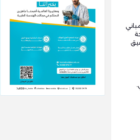
مباني
ة
قيق
.