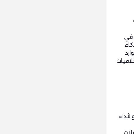
 في
كاء
ارد
لاقيات
لأداء
لات