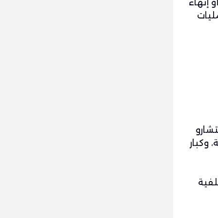
 إنهاء
ليات
تشارو
 وكبار
لفية