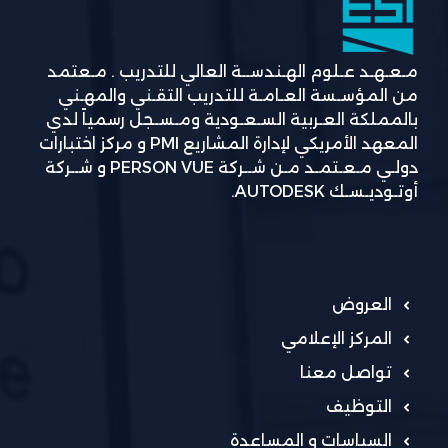
مـعـهـد عـلوم الهـندســة العالي للتدريب . مـعتمد
من المؤسـسة العـامـة للتدريب التقـني والمهـني
بالمملكة العـربية السـعـودية ومـسـجل رسمياً لدي
المعهد الأمريكي لإدارة المشاريع PMI و مركز اختبارات
دولـي مـعـتمـد مـن شــركة PERSON VUE و شــركة
أوتـوديـسـك AUTODESK.
العروض
المركز الإعلامي
تواصل معنا
التوظيف
السياسات و المساعدة