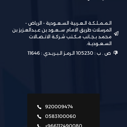
الـمـمـلـكـة الـعـربية السـعـودية - الرياض -
المرسلات طريق الامام ســعـود بن عـبدالعـزيز بن
محمد بـجـانب مـكـتب شـركـة الاتـصـالات
السـعـوديـة.
ص . ب : 105230 الـرمـز الـبـريـدي : 11646
920009474
0583100060
+966112490080