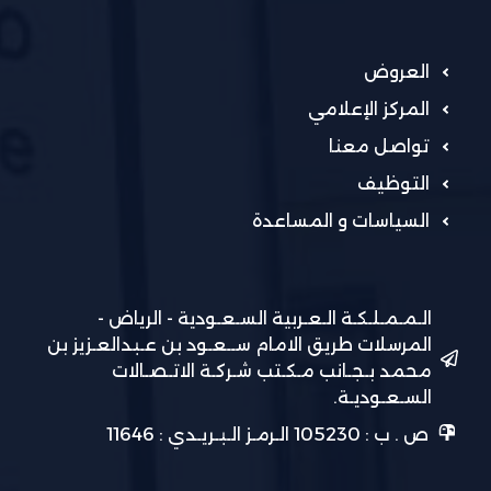
العروض
المركز الإعلامي
تواصل معنا
التوظيف
السياسات و المساعدة
الـمـمـلـكـة الـعـربية السـعـودية - الرياض -
المرسلات طريق الامام ســعـود بن عـبدالعـزيز بن
محمد بـجـانب مـكـتب شـركـة الاتـصـالات
السـعـوديـة.
ص . ب : 105230 الـرمـز الـبـريـدي : 11646