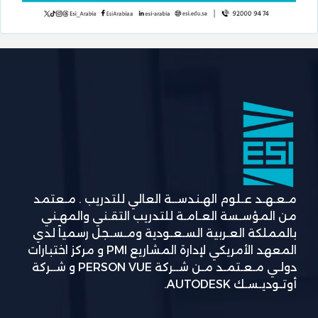
مـعـهـد عـلوم الهـندســة العالي للتدريب . مـعتمد
من المؤسـسة العـامـة للتدريب التقـني والمهـني
بالمملكة العـربية السـعـودية ومـسـجل رسمياً لدي
المعهد الأمريكي لإدارة المشاريع PMI و مركز اختبارات
دولـي مـعـتمـد مـن شــركة PERSON VUE و شــركة
أوتـوديـسـك AUTODESK.