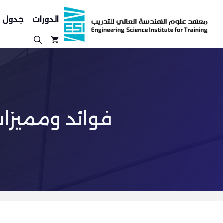
نتقل
لى
الدورات
جدول ا
لمحتوى
فوائد ومميزات برنامج Civil 3D