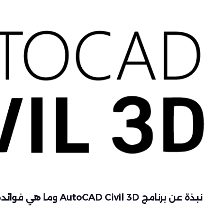
نبذة عن برنامج AutoCAD Civil 3D وما هي فوائده للمهندسين …