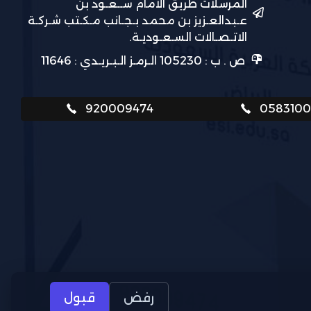
المرسلات طريق الامام ســعـود بن
عـبدالعـزيز بن محمد بـجـانب مـكـتب شـركـة
الاتـصـالات السـعـوديـة.
ص . ب : 105230 الـرمـز الـبـريـدي : 11646
920009474
058310
رفض
قبول