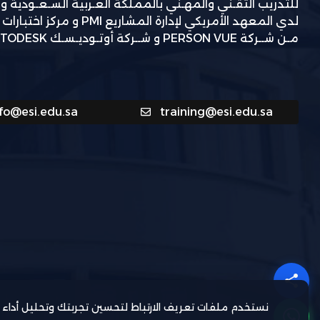
للتدريب التقـني والمهـني بالمملكة العـربية السـعـودية و
لدي المعهد الأمريكي لإدارة المشاريع
مـن شــركة PERSON VUE و شــركة أوتـوديـسـك AUTODESK.
nfo@esi.edu.sa
training@esi.edu.sa
نستخدم ملفات تعريف الارتباط لتحسين تجربتك وتحليل أداء 