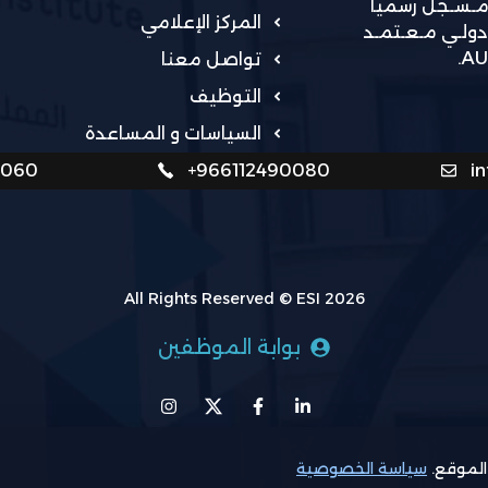
مـسـجل رسمياً
المركز الإعلامي
 PMI و مركز اختبارات دولـي مـعـتمـد
تواصل معنا
التوظيف
السياسات و المساعدة
0060
+966112490080
i
All Rights Reserved © ESI 2026
بوابة الموظفين
الموقع.
سياسة الخصوصية