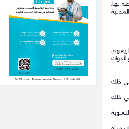
ة بها.
لمدنية
شاريعهم،
لأدوات
 بما في ذلك
في ذلك
لتسوية
ف مياه