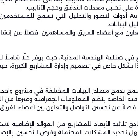
ة على تحليل معدلات التدفق وحجم الأنابيب.
التصور والتحليل: يتضمن AutoCAD Civil 3D أدوات التصور والتحليل التي تسمح للمس
ل البيانات.
لتعاون مع أعضاء الفريق والمساهمين، فضلاً عن إنشاء 
AutoCAD على نطاق واسع في صناعة الهندسة المدنية، حيث يوفر حلًا شامل
يدًا بشكل خاص في تصميم وإدارة المشاريع الكبيرة، حي
دام AutoCAD Civil 3D هو أنه يسمح بدمج مصادر البيانات المختلفة في مشروع و
رافية الخاصة بنظم المعلومات الجغرافية وغيرها من ال
ضلاً عن تحسين التواصل والتعاون بين أعضاء الفريق.
 ثلاثية الأبعاد للمشاريع من الفوائد الإضافية لاست
سهل تحديد المشكلات المحتملة وفرص التحسين. بالإضا