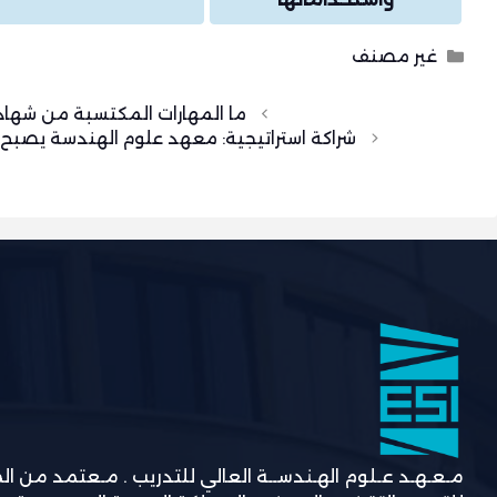
التصنيفات
غير مصنف
ما المهارات المكتسبة من شهادة إدارة المش
شراكة استراتيجية: معهد علوم الهندسة يصبح
مـعـهـد عـلوم الهـندســة العالي للتدريب . مـعتمد من ا