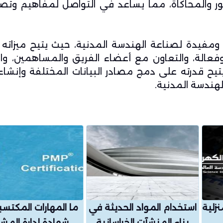
تصور والمحاكاة، مما يساعد في التواصل لمفاهيم وت
ر AutoCAD Civil 3D أداة قوية ومفيدة لصناعة الهندسة المدنية، حيث يتيح ميزا
الة، والتعاون مع أعضاء الفريق والمساهمين، وا
ح قدرته على دمج مصادر البيانات المختلفة وإنشاء
الهندسة المدنية.
نزلية
استخدام المواد الحديثة في
ما المهارات المكتس
بناء المنشآت الخراسانية
شهادة إدارة المشا