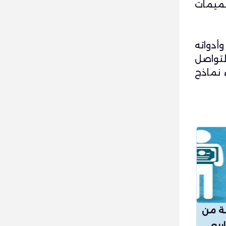
صميمات
ته وأدواته
لتواصل
 نماذج
بة من
ريع