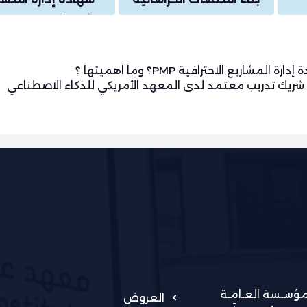
الاحترا
اهميتها ؟
اريع الاحترافية PMP؟ وما اهميتها ؟
 شريك تدريب معتمد لدى المعهد الأمريكي للذكاء الاصطناعي
لمؤسـسة العـامـة
العروض