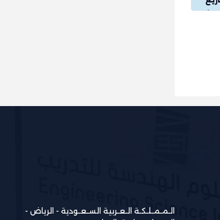
فية PMP؟ وما
الـمـمـلـكـة الـعـربية السـعـودية - الرياض -