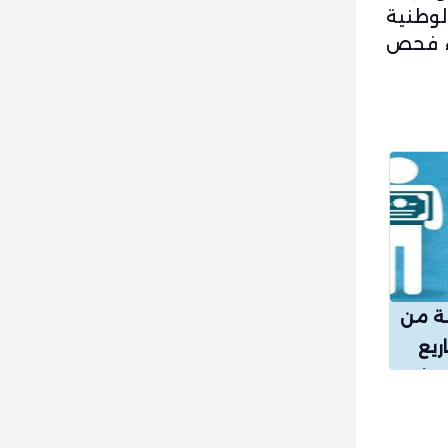
الوطنية
اء فحص
بة من
ريع
فية PMP؟ وما