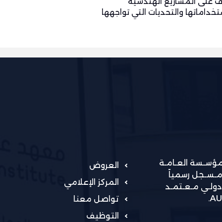
ف على المشاريع الهندسية
ستخداماتها والتحديات التي تواجهها
لمؤسـسة العـامـة
العروض
مـسـجل رسمياً
المركز الإعلامي
 PMI و مركز اختبارات دولـي مـعـتمـد
تواصل معنا
التوظيف