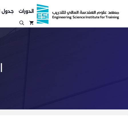
نتقل
لى
الدورات
جدول ا
لمحتوى
ا