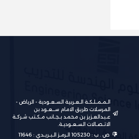
الـمـمـلـكـة الـعـربية السـعـودية - الرياض -
المرسلات طريق الامام ســعـود بن
عـبدالعـزيز بن محمد بـجـانب مـكـتب شـركـة
الاتـصـالات السـعـوديـة.
ص . ب : 105230 الـرمـز الـبـريـدي : 11646