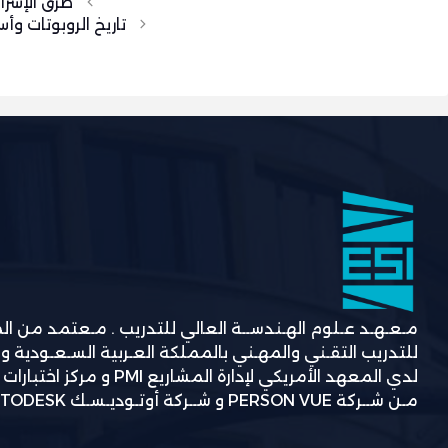
طرق الإشرا
تاريخ الروبوتات وأ
مـعـهـد عـلوم الهـندســة العالي للتدريب . مـعتمد من ا
للتدريب التقـني والمهـني بالمملكة العـربية السـعـودية و
لدي المعهد الأمريكي لإدارة المشاريع
مـن شــركة PERSON VUE و شــركة أوتـوديـسـك AUTODESK.