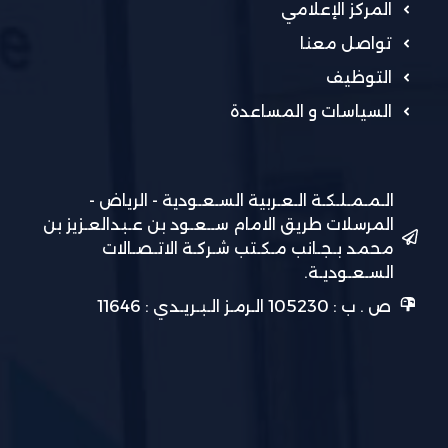
المركز الإعلامي
تواصل معنا
التوظيف
السياسات و المساعدة
الـمـمـلـكـة الـعـربية السـعـودية - الرياض -
المرسلات طريق الامام ســعـود بن عـبدالعـزيز بن
محمد بـجـانب مـكـتب شـركـة الاتـصـالات
السـعـوديـة.
ص . ب : 105230 الـرمـز الـبـريـدي : 11646