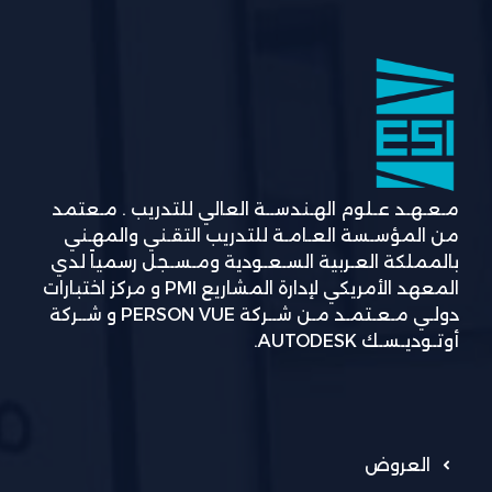
مـعـهـد عـلوم الهـندســة العالي للتدريب . مـعتمد
من المؤسـسة العـامـة للتدريب التقـني والمهـني
بالمملكة العـربية السـعـودية ومـسـجل رسمياً لدي
المعهد الأمريكي لإدارة المشاريع PMI و مركز اختبارات
دولـي مـعـتمـد مـن شــركة PERSON VUE و شــركة
أوتـوديـسـك AUTODESK.
العروض