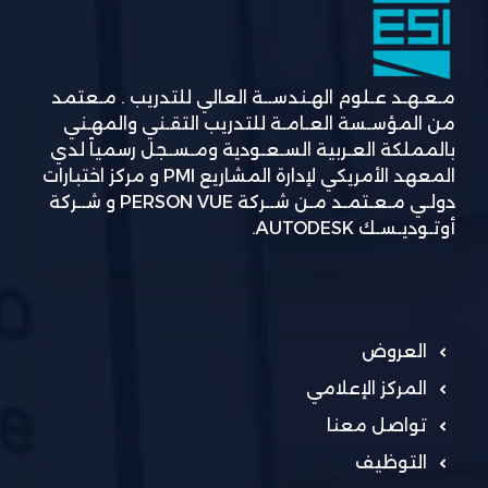
مـعـهـد عـلوم الهـندســة العالي للتدريب . مـعتمد
من المؤسـسة العـامـة للتدريب التقـني والمهـني
بالمملكة العـربية السـعـودية ومـسـجل رسمياً لدي
المعهد الأمريكي لإدارة المشاريع PMI و مركز اختبارات
دولـي مـعـتمـد مـن شــركة PERSON VUE و شــركة
أوتـوديـسـك AUTODESK.
العروض
المركز الإعلامي
تواصل معنا
التوظيف