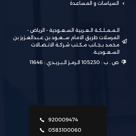
السياسات و المساعدة
الـمـمـلـكـة الـعـربية السـعـودية - الرياض -
المرسلات طريق الامام ســعـود بن عـبدالعـزيز بن
محمد بـجـانب مـكـتب شـركـة الاتـصـالات
السـعـوديـة.
ص . ب : 105230 الـرمـز الـبـريـدي : 11646
920009474
0583100060