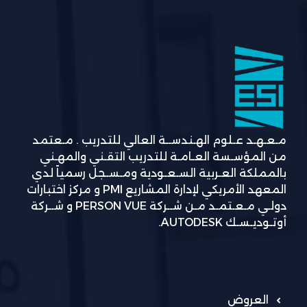
مـعـهـد عـلوم الهـندســة العالي للتدريب . مـعتمد
من المؤسـسة العـامـة للتدريب التقـني والمهـني
بالمملكة العـربية السـعـودية ومـسـجل رسمياً لدي
المعهد الأمريكي لإدارة المشاريع PMI و مركز اختبارات
دولـي مـعـتمـد مـن شــركة PERSON VUE و شــركة
أوتـوديـسـك AUTODESK.
العروض