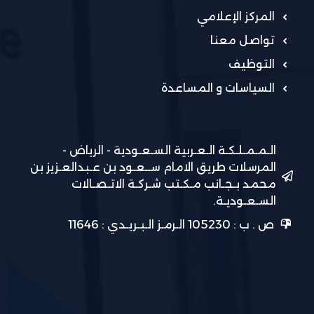
المركز الإعلامي
تواصل معنا
التوظيف
السياسات و المساعدة
الـمـمـلـكـة الـعـربية السـعـودية - الرياض -
المرسلات طريق الامام ســعـود بن عـبدالعـزيز بن
محمد بـجـانب مـكـتب شـركـة الاتـصـالات
السـعـوديـة.
ص . ب : 105230 الـرمـز الـبـريـدي : 11646