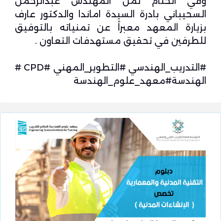
وفي الختام ثمّن المهندس عبدالرحمن
السحيباني بادرة السيدة اماندا والدكتور عارف
بزيارة المعهد معبراً عن تمنياته بالتوفيق
للطرفين في تحقيق مستهدفات التعاون .
#التدريب_الهندسي #التطوير_المهني #CPD #
الهندسة#معهد_علوم_الهندسة