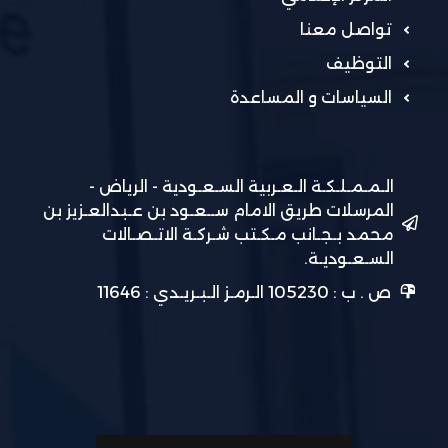
تواصل معنا
التوظيف
السياسات و المساعدة
الـمـمـلـكـة الـعـربية السـعـودية - الرياض -
المرسلات طريق الامام ســعـود بن عـبدالعـزيز بن
محمد بـجـانب مـكـتب شـركـة الاتـصـالات
السـعـوديـة.
ص . ب : 105230 الـرمـز الـبـريـدي : 11646