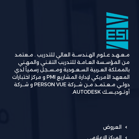
مـعـهـد عـلوم الهـندســة العالي للتدريب . مـعتمد
من المؤسـسة العـامـة للتدريب التقـني والمهـني
بالمملكة العـربية السـعـودية ومـسـجل رسمياً لدي
المعهد الأمريكي لإدارة المشاريع PMI و مركز اختبارات
دولـي مـعـتمـد مـن شــركة PERSON VUE و شــركة
أوتـوديـسـك AUTODESK.
العروض
المركز الإعلامي