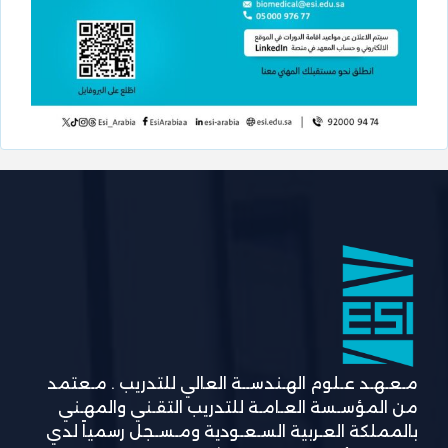
مـعـهـد عـلوم الهـندســة العالي للتدريب . مـعتمد
من المؤسـسة العـامـة للتدريب التقـني والمهـني
بالمملكة العـربية السـعـودية ومـسـجل رسمياً لدي