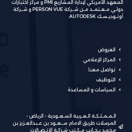
المعهد الأمريكي لإدارة المشاريع PMI و مركز اختبارات
دولـي مـعـتمـد مـن شــركة PERSON VUE و شــركة
أوتـوديـسـك AUTODESK.
العروض
المركز الإعلامي
تواصل معنا
التوظيف
السياسات و المساعدة
الـمـمـلـكـة الـعـربية السـعـودية - الرياض -
المرسلات طريق الامام ســعـود بن عـبدالعـزيز بن
محمد بـجـانب مـكـتب شـركـة الاتـصـالات