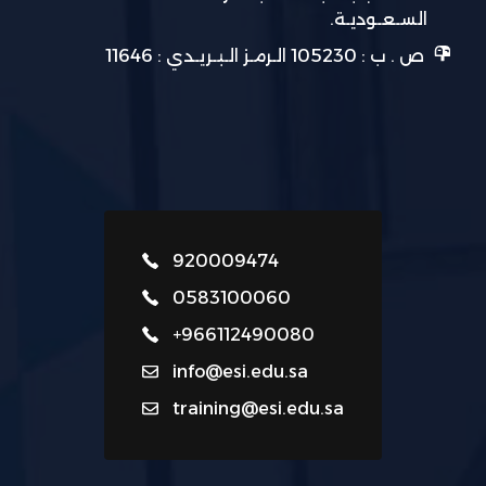
السـعـوديـة.
ص . ب : 105230 الـرمـز الـبـريـدي : 11646
920009474
0583100060
+966112490080
info@esi.edu.sa
training@esi.edu.sa