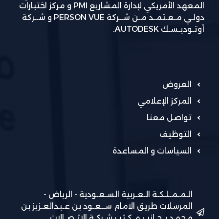
المعهد الأمريكي لإدارة المشاريع PMI و مركز اختبارات
دولـي مـعـتمـد مـن شــركة PERSON VUE و شــركة
أوتـوديـسـك AUTODESK.
العروض
المركز الإعلامي
تواصل معنا
التوظيف
السياسات و المساعدة
الـمـمـلـكـة الـعـربية السـعـودية - الرياض -
المرسلات طريق الامام ســعـود بن عـبدالعـزيز بن
محمد بـجـانب مـكـتب شـركـة الاتـصـالات