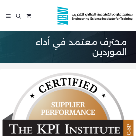
نتقل
لى
الق
لمحتوى
محترف معتمد في أداء
الموردين