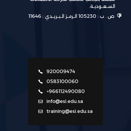
السـعـوديـة.
ص . ب : 105230 الـرمـز الـبـريـدي : 11646
920009474
0583100060
+966112490080
info@esi.edu.sa
training@esi.edu.sa