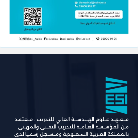
مـعـهـد عـلوم الهـندســة العالي للتدريب . مـعتمد
من المؤسـسة العـامـة للتدريب التقـني والمهـني
بالمملكة العـربية السـعـودية ومـسـجل رسمياً لدي