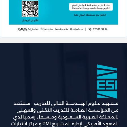
مـعـهـد عـلوم الهـندســة العالي للتدريب . مـعتمد
من المؤسـسة العـامـة للتدريب التقـني والمهـني
بالمملكة العـربية السـعـودية ومـسـجل رسمياً لدي
المعهد الأمريكي لإدارة المشاريع PMI و مركز اختبارات