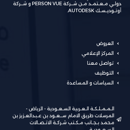
دولـي مـعـتمـد مـن شــركة PERSON VUE و شــركة
أوتـوديـسـك AUTODESK.
العروض
المركز الإعلامي
تواصل معنا
التوظيف
السياسات و المساعدة
الـمـمـلـكـة الـعـربية السـعـودية - الرياض -
المرسلات طريق الامام ســعـود بن عـبدالعـزيز بن
محمد بـجـانب مـكـتب شـركـة الاتـصـالات
السـعـوديـة.