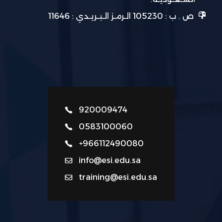
ص . ب : 105230 الـرمـز الـبـريـدي : 11646
920009474
0583100060
+966112490080
info@esi.edu.sa
training@esi.edu.sa