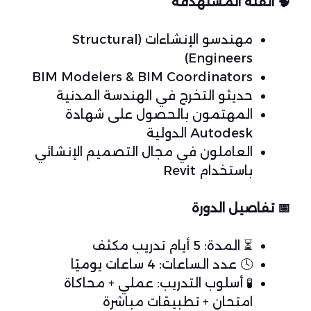
🧠
الفئة المستهدفة
مهندسو الإنشاءات (Structural
Engineers)
BIM Modelers & BIM Coordinators
حديثو التخرج في الهندسة المدنية
المهتمون بالحصول على شهادة
Autodesk الدولية
العاملون في مجال التصميم الإنشائي
باستخدام Revit
📅
تفاصيل الدورة
⏳
المدة: 5 أيام تدريب مكثف
🕓
عدد الساعات: 4 ساعات يوميًا
🧪
أسلوب التدريب: عملي + محاكاة
امتحان + تطبيقات مباشرة