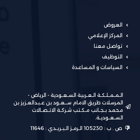
العروض
المركز الإعلامي
تواصل معنا
التوظيف
السياسات و المساعدة
الـمـمـلـكـة الـعـربية السـعـودية - الرياض -
المرسلات طريق الامام ســعـود بن عـبدالعـزيز بن
محمد بـجـانب مـكـتب شـركـة الاتـصـالات
السـعـوديـة.
ص . ب : 105230 الـرمـز الـبـريـدي : 11646