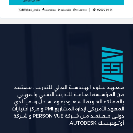
مـعـهـد عـلوم الهـندســة العالي للتدريب . مـعتمد
من المؤسـسة العـامـة للتدريب التقـني والمهـني
بالمملكة العـربية السـعـودية ومـسـجل رسمياً لدي
المعهد الأمريكي لإدارة المشاريع PMI و مركز اختبارات
دولـي مـعـتمـد مـن شــركة PERSON VUE و شــركة
أوتـوديـسـك AUTODESK.