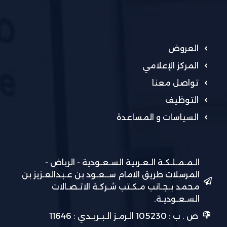
العروض
المركز الإعلامي
تواصل معنا
التوظيف
السياسات و المساعدة
الـمـمـلـكـة الـعـربية السـعـودية - الرياض -
المرسلات طريق الامام ســعـود بن عـبدالعـزيز بن
محمد بـجـانب مـكـتب شـركـة الاتـصـالات
السـعـوديـة.
ص . ب : 105230 الـرمـز الـبـريـدي : 11646