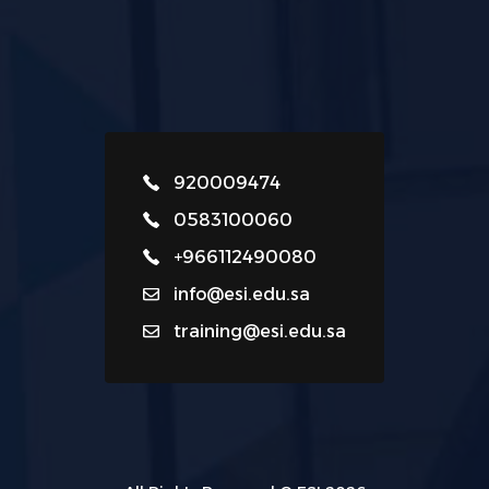
920009474
0583100060
+966112490080
info@esi.edu.sa
training@esi.edu.sa