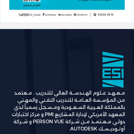
مـعـهـد عـلوم الهـندســة العالي للتدريب . مـعتمد
من المؤسـسة العـامـة للتدريب التقـني والمهـني
بالمملكة العـربية السـعـودية ومـسـجل رسمياً لدي
المعهد الأمريكي لإدارة المشاريع PMI و مركز اختبارات
دولـي مـعـتمـد مـن شــركة PERSON VUE و شــركة
أوتـوديـسـك AUTODESK.