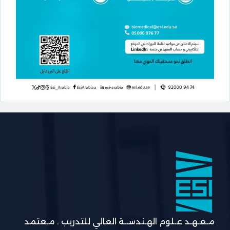
مـعـهـد عـلوم الهـندســة العالي للتدريب . مـعتمد