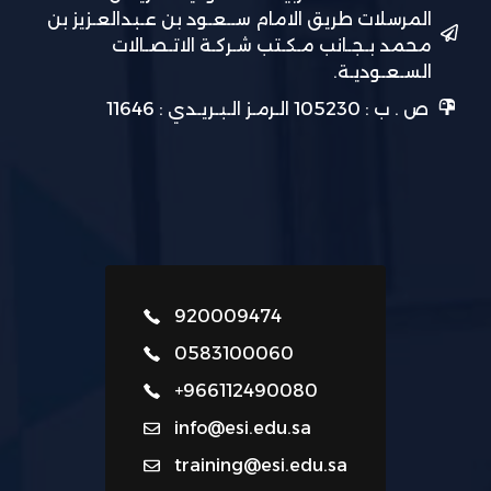
المرسلات طريق الامام ســعـود بن عـبدالعـزيز بن
محمد بـجـانب مـكـتب شـركـة الاتـصـالات
السـعـوديـة.
ص . ب : 105230 الـرمـز الـبـريـدي : 11646
920009474
0583100060
+966112490080
info@esi.edu.sa
training@esi.edu.sa