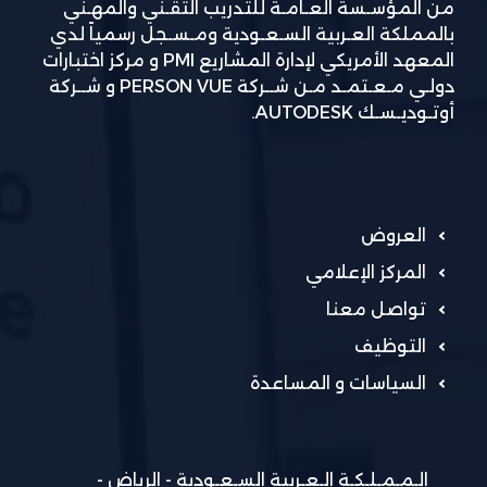
من المؤسـسة العـامـة للتدريب التقـني والمهـني
بالمملكة العـربية السـعـودية ومـسـجل رسمياً لدي
المعهد الأمريكي لإدارة المشاريع PMI و مركز اختبارات
دولـي مـعـتمـد مـن شــركة PERSON VUE و شــركة
أوتـوديـسـك AUTODESK.
العروض
المركز الإعلامي
تواصل معنا
التوظيف
السياسات و المساعدة
الـمـمـلـكـة الـعـربية السـعـودية - الرياض -