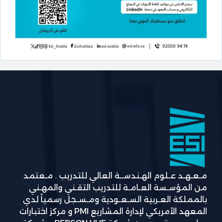
مـعـهـد عـلوم الهـندســة العالي للتدريب . مـعتمد
من المؤسـسة العـامـة للتدريب التقـني والمهـني
بالمملكة العـربية السـعـودية ومـسـجل رسمياً لدي
المعهد الأمريكي لإدارة المشاريع PMI و مركز اختبارات