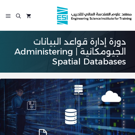
نتقل
لى
الق
لمحتوى
دورة إدارة قواعد البيانات
الجيومكانية | Administering
Spatial Databases