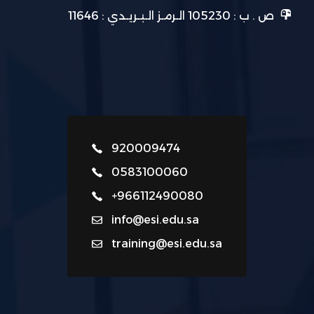
ص . ب : 105230 الـرمـز الـبـريـدي : 11646
920009474
0583100060
+966112490080
info@esi.edu.sa
training@esi.edu.sa