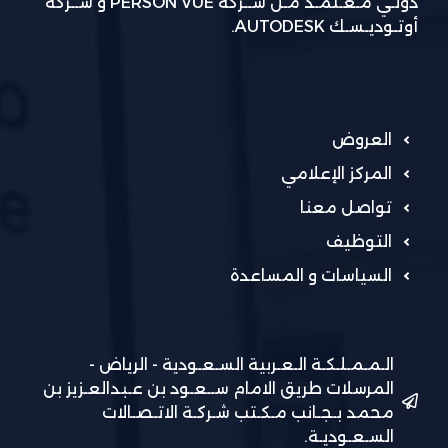
دولـي مـعـتمـد مـن شــركة PERSON VUE و شــركة
أوتـوديـسـك AUTODESK.
العروض
المركز الإعلامي
تواصل معنا
التوظيف
السياسات و المساعدة
الـمـمـلـكـة الـعـربية السـعـودية - الرياض -
المرسلات طريق الامام ســعـود بن عـبدالعـزيز بن
محمد بـجـانب مـكـتب شـركـة الاتـصـالات
السـعـوديـة.