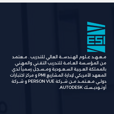
مـعـهـد عـلوم الهـندســة العالي للتدريب . مـعتمد
من المؤسـسة العـامـة للتدريب التقـني والمهـني
بالمملكة العـربية السـعـودية ومـسـجل رسمياً لدي
المعهد الأمريكي لإدارة المشاريع PMI و مركز اختبارات
دولـي مـعـتمـد مـن شــركة PERSON VUE و شــركة
أوتـوديـسـك AUTODESK.