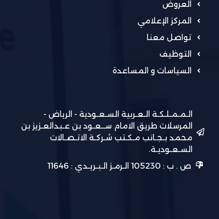
العروض
المركز الإعلامي
تواصل معنا
التوظيف
السياسات و المساعدة
الـمـمـلـكـة الـعـربية السـعـودية - الرياض -
المرسلات طريق الامام ســعـود بن عـبدالعـزيز بن
محمد بـجـانب مـكـتب شـركـة الاتـصـالات
السـعـوديـة.
ص . ب : 105230 الـرمـز الـبـريـدي : 11646