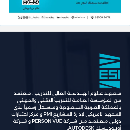
مـعـهـد عـلوم الهـندســة العالي للتدريب . مـعتمد
من المؤسـسة العـامـة للتدريب التقـني والمهـني
بالمملكة العـربية السـعـودية ومـسـجل رسمياً لدي
المعهد الأمريكي لإدارة المشاريع PMI و مركز اختبارات
دولـي مـعـتمـد مـن شــركة PERSON VUE و شــركة
أوتـوديـسـك AUTODESK.