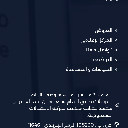
العروض
المركز الإعلامي
تواصل معنا
التوظيف
السياسات و المساعدة
الـمـمـلـكـة الـعـربية السـعـودية - الرياض -
المرسلات طريق الامام ســعـود بن عـبدالعـزيز بن
محمد بـجـانب مـكـتب شـركـة الاتـصـالات
السـعـوديـة.
ص . ب : 105230 الـرمـز الـبـريـدي : 11646