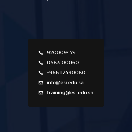
920009474
0583100060
+966112490080
info@esi.edu.sa
training@esi.edu.sa