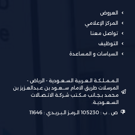
العروض
المركز الإعلامي
تواصل معنا
التوظيف
السياسات و المساعدة
الـمـمـلـكـة الـعـربية السـعـودية - الرياض -
المرسلات طريق الامام ســعـود بن عـبدالعـزيز بن
محمد بـجـانب مـكـتب شـركـة الاتـصـالات
السـعـوديـة.
ص . ب : 105230 الـرمـز الـبـريـدي : 11646