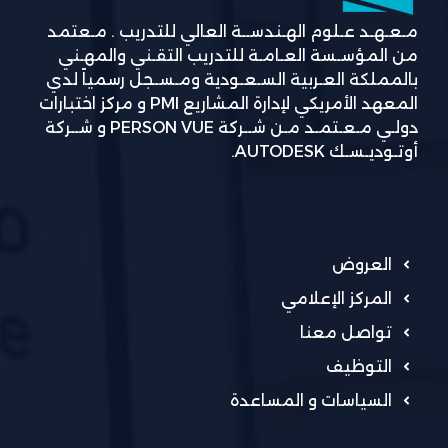
مـعـهـد عـلوم الهـندســة العالي للتدريب . مـعتمد
من المؤسـسة العـامـة للتدريب التقـني والمهـني
بالمملكة العـربية السـعـودية ومـسـجل رسمياً لدي
المعهد الأمريكي لإدارة المشاريع PMI و مركز اختبارات
دولـي مـعـتمـد مـن شــركة PERSON VUE و شــركة
أوتـوديـسـك AUTODESK.
العروض
المركز الإعلامي
تواصل معنا
التوظيف
السياسات و المساعدة