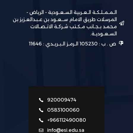
الـمـمـلـكـة الـعـربية السـعـودية - الرياض -
المرسلات طريق الامام ســعـود بن عـبدالعـزيز بن
محمد بـجـانب مـكـتب شـركـة الاتـصـالات
السـعـوديـة.
ص . ب : 105230 الـرمـز الـبـريـدي : 11646
920009474
0583100060
+966112490080
info@esi.edu.sa