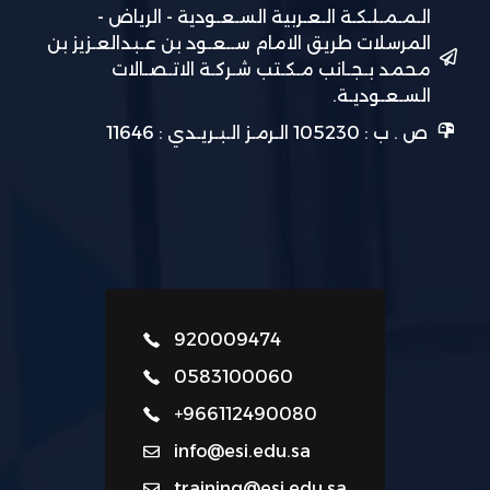
الـمـمـلـكـة الـعـربية السـعـودية - الرياض -
المرسلات طريق الامام ســعـود بن عـبدالعـزيز بن
محمد بـجـانب مـكـتب شـركـة الاتـصـالات
السـعـوديـة.
ص . ب : 105230 الـرمـز الـبـريـدي : 11646
920009474
0583100060
+966112490080
info@esi.edu.sa
training@esi.edu.sa