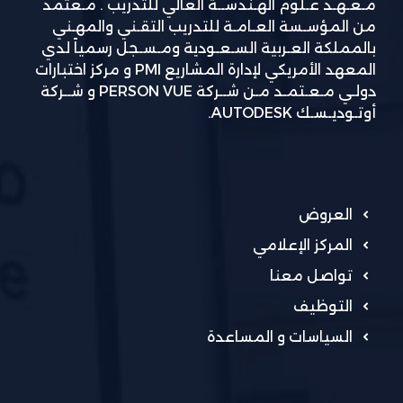
مـعـهـد عـلوم الهـندســة العالي للتدريب . مـعتمد
من المؤسـسة العـامـة للتدريب التقـني والمهـني
بالمملكة العـربية السـعـودية ومـسـجل رسمياً لدي
المعهد الأمريكي لإدارة المشاريع PMI و مركز اختبارات
دولـي مـعـتمـد مـن شــركة PERSON VUE و شــركة
أوتـوديـسـك AUTODESK.
العروض
المركز الإعلامي
تواصل معنا
التوظيف
السياسات و المساعدة