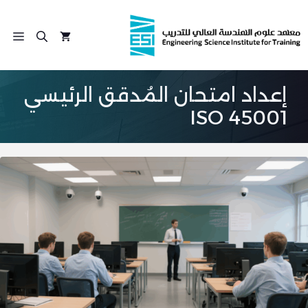
نتقل
لى
الق
لمحتوى
إعداد امتحان المُدقق الرئيسي
ISO 45001