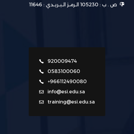
ص . ب : 105230 الـرمـز الـبـريـدي : 11646
920009474
0583100060
+966112490080
info@esi.edu.sa
training@esi.edu.sa