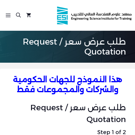
نتقل
لى
الق
لمحتوى
طلب عرض سعر / Request
Quotation
هذا النموذج للجهات الحكومية
والشركات والمجموعات فقط
طلب عرض سعر / Request
Quotation
Step
1
of 2