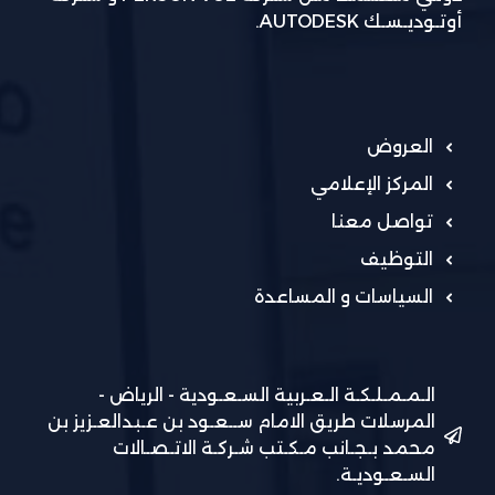
أوتـوديـسـك AUTODESK.
العروض
المركز الإعلامي
تواصل معنا
التوظيف
السياسات و المساعدة
الـمـمـلـكـة الـعـربية السـعـودية - الرياض -
المرسلات طريق الامام ســعـود بن عـبدالعـزيز بن
محمد بـجـانب مـكـتب شـركـة الاتـصـالات
السـعـوديـة.