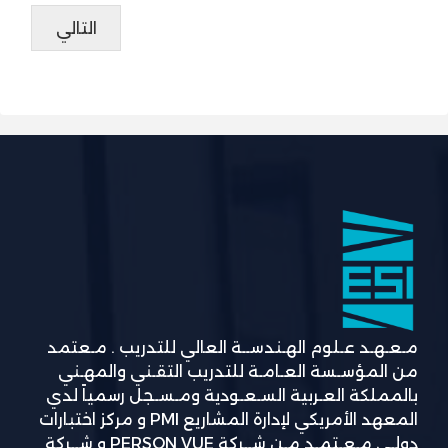
التالي
مـعـهـد عـلوم الهـندســة العالي للتدريب . مـعتمد
من المؤسـسة العـامـة للتدريب التقـني والمهـني
بالمملكة العـربية السـعـودية ومـسـجل رسمياً لدي
المعهد الأمريكي لإدارة المشاريع PMI و مركز اختبارات
دولـي مـعـتمـد مـن شــركة PERSON VUE و شــركة