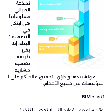
نمذجة
المباني
معلوماتيا
هي ابتكار
في
التصميم *
البناء. إنه
يغير
طريقة
تصميم
مشاريع
البناء وتشييدها وإدارتها. تحقيق عائد أكبر على ا
لمؤسسات من جميع الأحجام.
تنفيذ BIM
وقد ساعدت الفوائد التي لا تحصى لتنفيذ