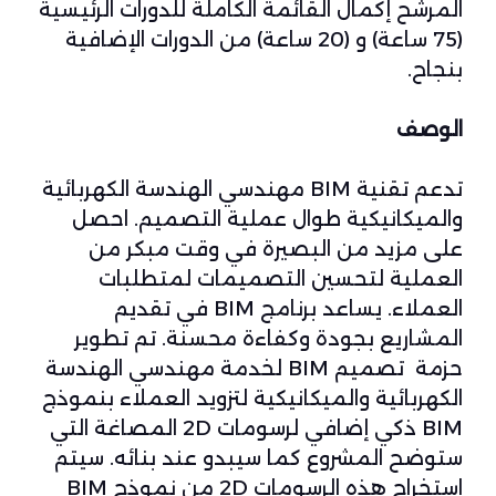
المرشح إكمال القائمة الكاملة للدورات الرئيسية
(75 ساعة) و (20 ساعة) من الدورات الإضافية
بنجاح.
الوصف
تدعم تقنية BIM مهندسي الهندسة الكهربائية
والميكانيكية طوال عملية التصميم. احصل
على مزيد من البصيرة في وقت مبكر من
العملية لتحسين التصميمات لمتطلبات
العملاء. يساعد برنامج BIM في تقديم
المشاريع بجودة وكفاءة محسنة. تم تطوير
حزمة تصميم BIM لخدمة مهندسي الهندسة
الكهربائية والميكانيكية لتزويد العملاء بنموذج
BIM ذكي إضافي لرسومات 2D المصاغة التي
ستوضح المشروع كما سيبدو عند بنائه. سيتم
استخراج هذه الرسومات 2D من نموذج BIM