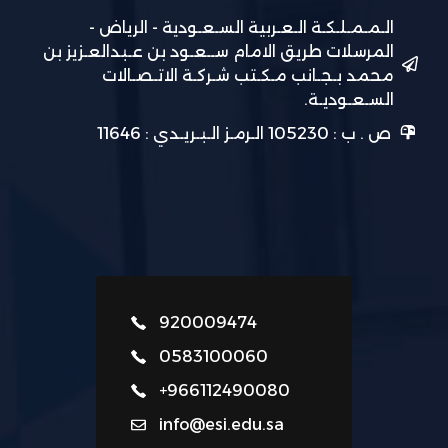
الـمـمـلـكـة الـعـربية السـعـودية - الرياض -
المرسلات طريق الامام ســعـود بن عـبدالعـزيز بن
محمد بـجـانب مـكـتب شـركـة الاتـصـالات
السـعـوديـة.
ص . ب : 105230 الـرمـز الـبـريـدي : 11646
920009474
0583100060
+966112490080
info@esi.edu.sa