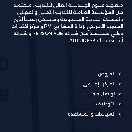
مـعـهـد عـلوم الهـندســة العالي للتدريب . مـعتمد
من المؤسـسة العـامـة للتدريب التقـني والمهـني
بالمملكة العـربية السـعـودية ومـسـجل رسمياً لدي
المعهد الأمريكي لإدارة المشاريع PMI و مركز اختبارات
دولـي مـعـتمـد مـن شــركة PERSON VUE و شــركة
أوتـوديـسـك AUTODESK.
العروض
المركز الإعلامي
تواصل معنا
التوظيف
السياسات و المساعدة