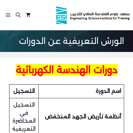
نتقل
لى
الق
لمحتوى
الورش التعريفية عن الدورات
دورات الهندسة الكهربائية
اسم الدورة
التسجيل
التسجيل
في
أنظمة تأريض الجهد المنخفض
المحاضرة
التعريفية